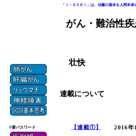
「Ｊ－ＳＣＤＩ」は、治癒の基本を人間本来
がん・難治性疾
壮快
連載について
【連載①】
2016年1
要パスワード